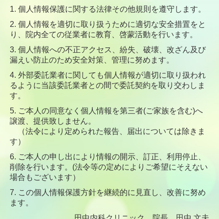
1. 個人情報保護に関する法律その他規則を遵守します。
2. 個人情報を適切に取り扱うために適切な安全措置をと
り、院内全ての従業者に教育、啓蒙活動を行います。
3. 個人情報への不正アクセス、紛失、破壊、改ざん及び
漏えい防止のため安全対策、管理に努めます。
4. 外部委託業者に関しても個人情報が適切に取り扱われ
るように当該委託業者との間で委託契約を取り交わしま
す。
5. ご本人の同意なく個人情報を第三者(ご家族を含む)へ
譲渡、提供致しません。
（法令により定められた報告、届出については除きま
す）
6. ご本人の申し出により情報の開示、訂正、利用停止、
削除を行います。(法令等の定めによりご希望にそえない
場合もございます）
7. この個人情報保護方針を継続的に見直し、改善に努め
ます。
田中内科クリニック 院長 田中 文夫