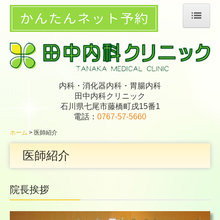
ホーム
診療案内
医師紹介
内科・消化器内科・胃腸内科
施設・設備紹介
田中内科クリニック
地図・交通案内
石川県七尾市藤橋町戌15番1
電話：
0767-57-5660
個人情報保護方針
ホーム
医師紹介
ブログ
医師紹介
院長挨拶