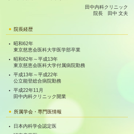
田中内科クリニック
院長 田中 文夫
院長経歴
昭和62年
東京慈恵会医科大学医学部卒業
昭和62年～平成13年
東京慈恵会医科大学付属病院勤務
平成13年～平成22年
公立能登総合病院勤務
平成22年11月
田中内科クリニック開業
所属学会・専門医情報
日本内科学会認定医